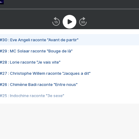
#30 : Eve Angeli raconte "Avant de partir"
#29 : MC Solaar raconte "Bouge de là"
28 : Lorie raconte "Je vais vite"
#27 : Christophe Willem raconte "Jacques a dit"
#26 : Chimène Badi raconte "Entre nous"
#25 : Indochine raconte "3e sexe"
#24 : Zaho raconte "C'est chelou"
#23 : Patrick Bruel raconte "Au café des délices"
#22 : Kyo raconte "Le chemin"