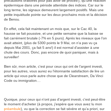
précautions oratoires pour pas avoir de procés!), qu'une réaction
épidermique dans une période attentiste des indices. Car sur le
long terme, les signaux demeurent largement positifs. Mais une
petite inquiétude pointe sur les deux prochains mois et la décision
de Benou.
En effet, cela fait maintenant un mois que, sur le Cac 40, la
hausse se fait poussive, et une petite semaine que la baisse se
fait carrément brutale (-7% en 5 jours). Aprés les niveaux que l'on
avait atteint, (plus de 5300 points le 9 Mai, on n'a pas vu ça
depuis Mai 2001, ça fait 5 ans!) il est normal d'assister à une
chute des cours. Donc, pas encore de quoi paniquer, mais à
surveiller!
Bien sûr, mon article, c'est pour ceux qui ont de l'argent investi,
pour les autres, vous aurez eu l'étonnante satisfaction de lire un
article qui vous parle autre chose que de Clearstream, Da Vinci
Code ou immigration....
Quoique, pour ceux qui n'ont pas d'argent investi, c'est peut-être
le moment d'acheter (à propos, j'espère que vous avez lu mon
préambule
), vu que la correction se fait sévère et qu'a priori, sur