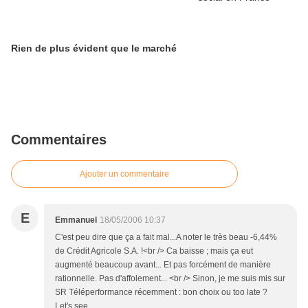
Rien de plus évident que le marché
Commentaires
Ajouter un commentaire
E
Emmanuel
18/05/2006 10:37
C'est peu dire que ça a fait mal...A noter le très beau -6,44%
de Crédit Agricole S.A. !<br /> Ca baisse ; mais ça eut
augmenté beaucoup avant... Et pas forcément de manière
rationnelle. Pas d'affolement... <br /> Sinon, je me suis mis sur
SR Téléperformance récemment : bon choix ou too late ?
Let's see.