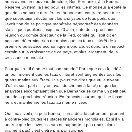
nous avons un nouveau directeur, Ben Bernanke, à la Federal
Reserve System, la Fed pour les intimes. Ce monsieur a épaté la
galerie la semaine dernière en annoncant, contrairement à ce
que supputaient doctement les analystes de tous poils, que
l'évolution de sa politique monétaire
dépendrait
des données
statistiques publiées jusqu'au 23 Juin, date de la prochaine
réunion du comité directeur de la Fed, comité qui, soit dit en
passant, détermine rien de moins que les taux d'intérêt de la
première puissance économique mondiale, et donc, a un impact
certain sur la croissance de ce pays, et plus largement, de la
croissance mondiale.
Pourquoi a-t-il étonné tout son monde? Parceque cela fait déjà
un bon moment que les taux d'intérêt sont augmentés tous les
quatre matins aux Etats-Unis (vous me direz que vu le niveau
d'où ils sont partis, il y en avait du chemin à faire!) et que les
analystes escomptaient bien que Bernanke se calme un petit peu
lors de la prochaine réunion. En français courant, qu'il ne fasse
rien, et maintienne les taux au même niveau.
Oui, mais voilà, le petit Benou, il en a décidé autrement, prenant
à contre-pied toutes les places financières mondiales. Et si il y a
un truc que les investisseurs ne supportent pas (mais alors
vraiment pas) c'est d'être pris par surprise!