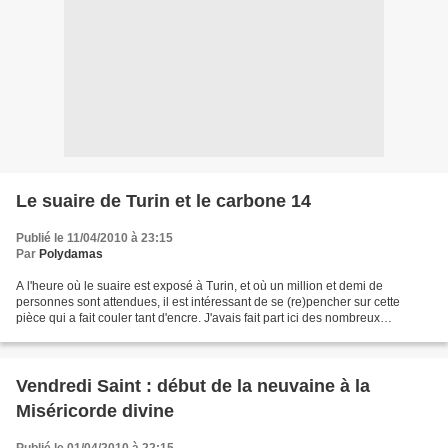
Le suaire de Turin et le carbone 14
Publié le 11/04/2010 à 23:15
Par
Polydamas
A l'heure où le suaire est exposé à Turin, et où un million et demi de
personnes sont attendues, il est intéressant de se (re)pencher sur cette
pièce qui a fait couler tant d'encre. J'avais fait part ici des nombreux
arguments qui plaident en faveur de...
Vendredi Saint : début de la neuvaine à la
Miséricorde divine