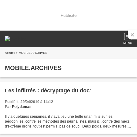
Publicité
MENU
Accueil
» MOBILE.ARCHIVES
MOBILE.ARCHIVES
Les infiltrés : décryptage du doc'
Publié le 29/04/2010 à 14:12
Par
Polydamas
Il y a quelques semaines, il y avait eu une belle unanimité sur les
pédophiles, contre les méthodes des journalistes, mais ici, contre des mecs
d'extrême droite, tout est permis, pas de souci. Deux poids, deux mesures.
Le reportage a été diffusé mardi...