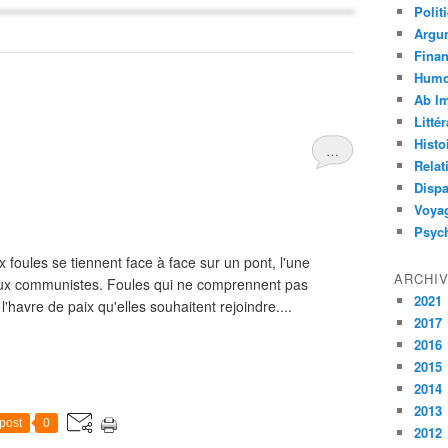
Polit
Argu
Fina
Humo
Ab I
Litté
Histo
…
Relat
Dispa
Voya
Psyc
foules se tiennent face à face sur un pont, l'une
ARCHI
 aux communistes. Foules qui ne comprennent pas
2021
l'havre de paix qu'elles souhaitent rejoindre....
2017
2016
2015
2014
2013
post
0
2012