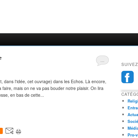
e
…
SUIVEZ
nt, dans l'idée, cet ouvrage) dans les Echos. Là encore,
 faire, mais on ne va pas bouder notre plaisir. On lira
CATÉG
sse, en bas de cette...
Relig
Entra
Actua
Socié
Médi
0
Pro-v