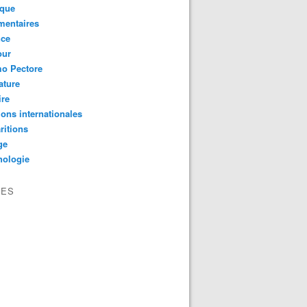
ique
mentaires
nce
ur
mo Pectore
rature
ire
ions internationales
ritions
ge
hologie
VES