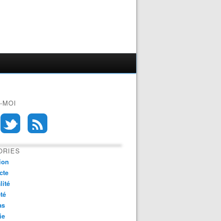
-MOI
ORIES
ion
cte
lité
té
as
ie