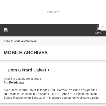
Publicité
MENU
Accueil
» MOBILE.ARCHIVES
MOBILE.ARCHIVES
+ Dom Gérard Calvet +
Publié le 29/02/2008 à 09:04
Par
Polydamas
Avec Dom Gérard Calvet, le fondateur du Barroux, c'est une des grandes
figures de la Tradition, qui disparait. Le T.R.P. Abbé et la communauté de
Sainte-Madeleine du Barroux, ont l’immense douleur de vous faire part du
décès de leur vénéré fondateur et...