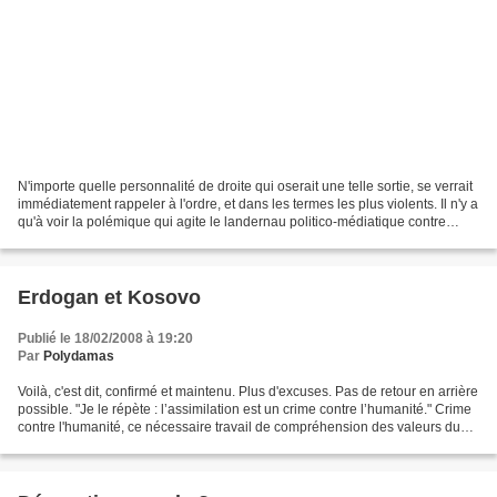
N'importe quelle personnalité de droite qui oserait une telle sortie, se verrait
immédiatement rappeler à l'ordre, et dans les termes les plus violents. Il n'y a
qu'à voir la polémique qui agite le landernau politico-médiatique contre
Cavada, à l'occasion...
Erdogan et Kosovo
Publié le 18/02/2008 à 19:20
Par
Polydamas
Voilà, c'est dit, confirmé et maintenu. Plus d'excuses. Pas de retour en arrière
possible. "Je le répète : l’assimilation est un crime contre l’humanité." Crime
contre l'humanité, ce nécessaire travail de compréhension des valeurs du
pays hôte ? Crime...