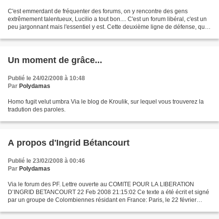
C'est emmerdant de fréquenter des forums, on y rencontre des gens
extrêmement talentueux, Lucilio a tout bon.... C'est un forum libéral, c'est un
peu jargonnant mais l'essentiel y est. Cette deuxième ligne de défense, qui
ne se base plus sur la négation...
Un moment de grâce...
Publié le 24/02/2008 à 10:48
Par
Polydamas
Homo fugit velut umbra Via le blog de Kroulik, sur lequel vous trouverez la
tradution des paroles.
A propos d'Ingrid Bétancourt
Publié le 23/02/2008 à 00:46
Par
Polydamas
Via le forum des PF. Lettre ouverte au COMITE POUR LA LIBERATION
D’INGRID BETANCOURT 22 Feb 2008 21:15:02 Ce texte a été écrit et signé
par un groupe de Colombiennes résidant en France: Paris, le 22 février
2008 Le portrait géant d'Ingrid Betancourt installé...