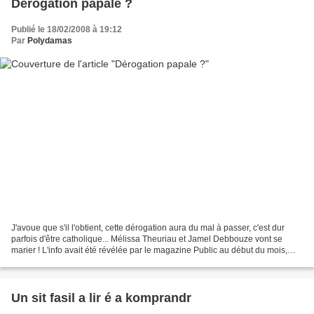
Dérogation papale ?
Publié le 18/02/2008 à 19:12
Par
Polydamas
J'avoue que s'il l'obtient, cette dérogation aura du mal à passer, c'est dur
parfois d'être catholique... Mélissa Theuriau et Jamel Debbouze vont se
marier ! L'info avait été révélée par le magazine Public au début du mois,
elle est aujourd'hui confirmée...
Un sit fasil a lir é a komprandr