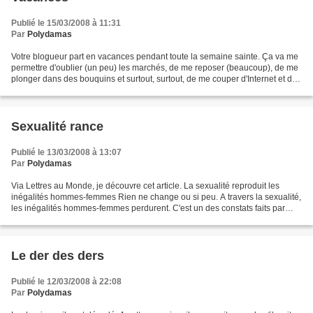
Publié le 15/03/2008 à 11:31
Par
Polydamas
Votre blogueur part en vacances pendant toute la semaine sainte. Ça va me
permettre d'oublier (un peu) les marchés, de me reposer (beaucoup), de me
plonger dans des bouquins et surtout, surtout, de me couper d'Internet et des
blogs. Très bonne semaine...
Sexualité rance
Publié le 13/03/2008 à 13:07
Par
Polydamas
Via Lettres au Monde, je découvre cet article. La sexualité reproduit les
inégalités hommes-femmes Rien ne change ou si peu. A travers la sexualité,
les inégalités hommes-femmes perdurent. C'est un des constats faits par
Nathalie Bajos, de l'Inserm, et...
Le der des ders
Publié le 12/03/2008 à 22:08
Par
Polydamas