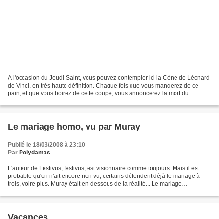
A l'occasion du Jeudi-Saint, vous pouvez contempler ici la Cène de Léonard
de Vinci, en très haute définition. Chaque fois que vous mangerez de ce
pain, et que vous boirez de cette coupe, vous annoncerez la mort du
Seigneur, jusqu'à ce qu'il vienne.
Le mariage homo, vu par Muray
Publié le 18/03/2008 à 23:10
Par
Polydamas
L'auteur de Festivus, festivus, est visionnaire comme toujours. Mais il est
probable qu'on n'ait encore rien vu, certains défendent déjà le mariage à
trois, voire plus. Muray était en-dessous de la réalité... Le mariage
transformé par ses célibataires...
Vacances