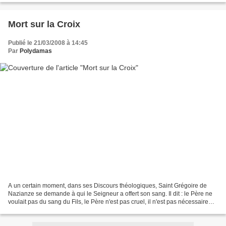
Mort sur la Croix
Publié le 21/03/2008 à 14:45
Par
Polydamas
A un certain moment, dans ses Discours théologiques, Saint Grégoire de
Nazianze se demande à qui le Seigneur a offert son sang. Il dit : le Père ne
voulait pas du sang du Fils, le Père n'est pas cruel, il n'est pas nécessaire
d'attribuer cela à la volonté...