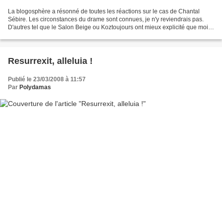
La blogosphère a résonné de toutes les réactions sur le cas de Chantal
Sébire. Les circonstances du drame sont connues, je n'y reviendrais pas.
D'autres tel que le Salon Beige ou Koztoujours ont mieux explicité que moi
les arguments de tous types que...
Resurrexit, alleluia !
Publié le 23/03/2008 à 11:57
Par
Polydamas