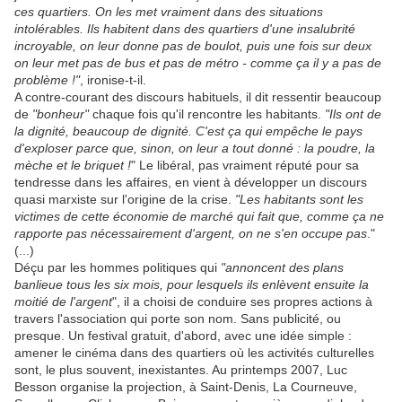
ces quartiers. On les met vraiment dans des situations
intolérables. Ils habitent dans des quartiers d'une insalubrité
incroyable, on leur donne pas de boulot, puis une fois sur deux
on leur met pas de bus et pas de métro - comme ça il y a pas de
problème !"
, ironise-t-il.
A contre-courant des discours habituels, il dit ressentir beaucoup
de
"bonheur"
chaque fois qu'il rencontre les habitants.
"Ils ont de
la dignité, beaucoup de dignité. C'est ça qui empêche le pays
d'exploser parce que, sinon, on leur a tout donné : la poudre, la
mèche et le briquet !
" Le libéral, pas vraiment réputé pour sa
tendresse dans les affaires, en vient à développer un discours
quasi marxiste sur l'origine de la crise.
"Les habitants sont les
victimes de cette économie de marché qui fait que, comme ça ne
rapporte pas nécessairement d'argent, on ne s'en occupe pas
."
(...)
Déçu par les hommes politiques qui
"annoncent des plans
banlieue tous les six mois, pour lesquels ils enlèvent ensuite la
moitié de l'argent
", il a choisi de conduire ses propres actions à
travers l'association qui porte son nom. Sans publicité, ou
presque. Un festival gratuit, d'abord, avec une idée simple :
amener le cinéma dans des quartiers où les activités culturelles
sont, le plus souvent, inexistantes. Au printemps 2007, Luc
Besson organise la projection, à Saint-Denis, La Courneuve,