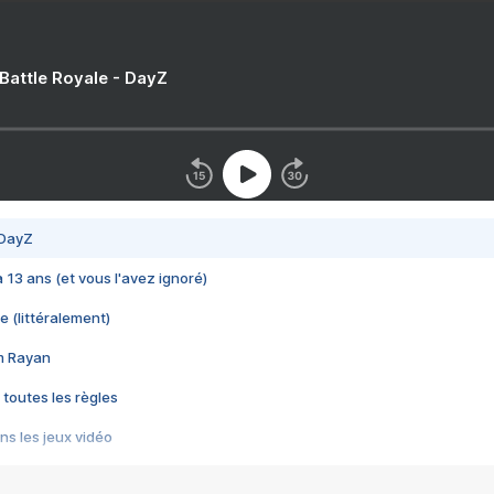
 Battle Royale - DayZ
 DayZ
 a 13 ans (et vous l'avez ignoré)
e (littéralement)
im Rayan
 toutes les règles
s les jeux vidéo
us choquant de Rockstar ? - Le scandale BULLY