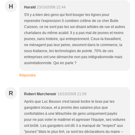
H
Harald
23/10/2008 22:44
S'il y a bien des gens qui font bouger les lignes pour
reprendre l'expression ô combien crétine de ce cher Bulle
Caisson, ce ne sont pas les soi-disant artistes de rue et autres
charlatans du même acabit. Il y a pas mal de jeunes et moins
jeunes, sans histoire, qui entreprennent. Ceux-la travaillent,
ne ménagent pas leur peine, oeuvrent dans le commerce, la
sous-traitance, les technologies de pointe. 70% de ces
entreprises ont une démarche non pas intégrationnsite mais
assimilationniste. Qui en parle ?
Répondre
R
Robert Marchenoir
16/10/2008 21:09
Après que Luc Besson s'est laissé tordre le bras par les
gangsters locaux, et a promis des salaires plus que
confortables à une tétrachiée de gens uniquement payés
pour ne pas voler le matériel et agresser l'équipe, ses voitures
ont brûlé. Les gangsters ont dit: il a manqué de "respect" aux
"jeunes".Mais le plus fort, ce sont les déclarations du maire --