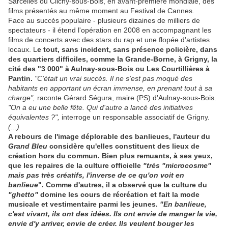
Sarcelles ou Clichy-sous-Bois, en avant-première mondiale, des
films présentés au même moment au Festival de Cannes.
Face au succès populaire - plusieurs dizaines de milliers de
spectateurs - il étend l'opération en 2008 en accompagnant les
films de concerts avec des stars du rap et une flopée d'artistes
locaux. L
e tout, sans incident, sans présence policière, dans
des quartiers difficiles, comme la Grande-Borne, à Grigny, la
cité des "3 000" à Aulnay-sous-Bois ou Les Courtillières à
Pantin.
"C'était un vrai succès. Il ne s'est pas moqué des
habitants en apportant un écran immense, en prenant tout à sa
char
ge",
raconte Gérard Ségura, maire (PS) d'Aulnay-sous-Bois.
"On a eu une belle fête. Qui d'autre a lancé des initiatives
équivale
ntes ?",
interroge un responsable associatif de Grigny.
(...)
A rebours de l'image déplorable des banlieues, l'auteur du
Grand Bleu
considère qu'elles constituent des lieux de
création hors du commun. Bien plus remuants, à ses yeux,
que les repaires de la culture officielle
"très "microcosme"
mais pas très créatifs, l'inverse de ce qu'on voit en
banlieue
". Comme d'autres, il a observé que la culture du
"ghetto"
domine les cours de récréation et fait la mode
musicale et vestimentaire parmi les jeunes.
"En banlieue,
c'est vivant, ils ont des idées. Ils ont envie de manger la vie,
envie d'y arriver, envie de créer. Ils veulent bouger les