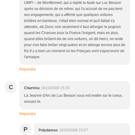
UMP! -- de Montfermeil, qui a rejeté la faute sur Luc Besson
après sa décision de se retirer, qui l'a accusé de ne pas tenir
ses engagements, qui a affirmé que quelques voitures
brûlées en banlieue, c'était bien normal et qu'il fallait s'y
attendre, etc.Donc non seulement il faut allonger le pognon
quand les Chances pour la France l'exigent, mais en plus,
quand elles brûlent dix de vos voitures, on dit merci, on reste
pour s'en faire brûler vingt autres et on allonge encore plus de
fric.Il y a bien un moment où les Français vont s'apercevoir de
l'arnaque.
Répondre
C
Chartreu
16/10/2008 15:35
La Jeanne d'Arc de Luc Besson vous est restée sur le coeur,
avouez-le.
Répondre
P
Polydamas
16/10/2008 23:07