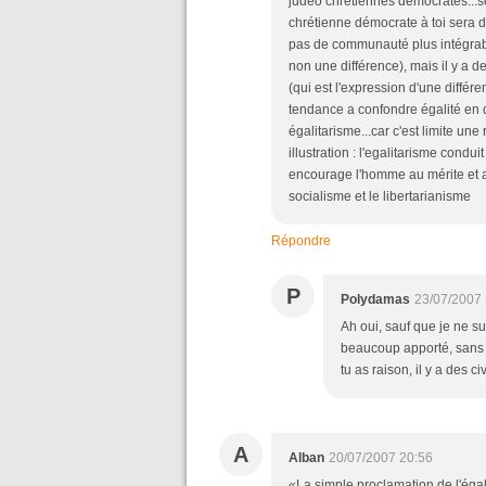
judéo chrétiennes démocrates..
chrétienne démocrate à toi sera d
pas de communauté plus intégrabl
non une différence), mais il y a
(qui est l'expression d'une différe
tendance a confondre égalité en d
égalitarisme...car c'est limite une
illustration : l'egalitarisme condui
encourage l'homme au mérite et a
socialisme et le libertarianisme
Répondre
P
Polydamas
23/07/2007 
Ah oui, sauf que je ne sui
beaucoup apporté, sans q
tu as raison, il y a des c
A
Alban
20/07/2007 20:56
«La simple proclamation de l'égali