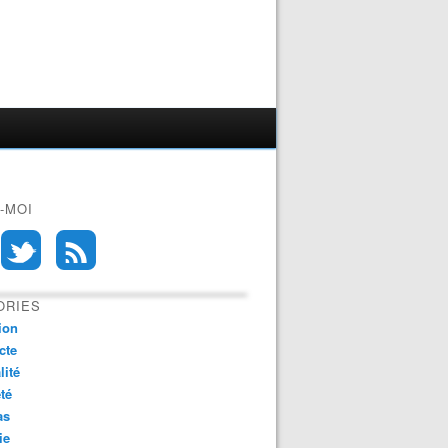
-MOI
ORIES
ion
cte
lité
té
as
ie