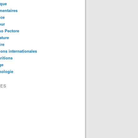
ique
mentaires
nce
ur
mo Pectore
rature
ire
ions internationales
ritions
ge
hologie
VES