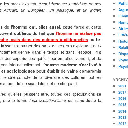
Polit
 les races existent, c'est
l'évidence immédiate de ses
Argu
 Africain, un Européen, un Asiatique, et un Indien
Fina
Humo
s de l'homme ont, elles aussi, cette force et cette
Ab I
souvent oublieux du fait que
l'homme ne réalise pas
Litté
ite, mais dans des cultures traditionnelles
ou les
Histo
laissent subsister des pans entiers et s'expliquent eux-
Relat
rictement définie dans le temps et dans l'espace. Pris
Dispa
r des expériences qui le heurtent affectivement, et de
Voya
 pas intellectuellement,
l'homme moderne s'est livré à
Psyc
 et sociologiques pour établir de vains compromis
t rendre compte de la diversité des cultures tout en
ARCHI
erve pour lui de scandaleux et de choquant.
2021
2017
arres qu'elles puissent être, toutes ces spéculations se
2016
e, que le terme
faux évolutionnisme
est sans doute le
2015
2014
2013
2012