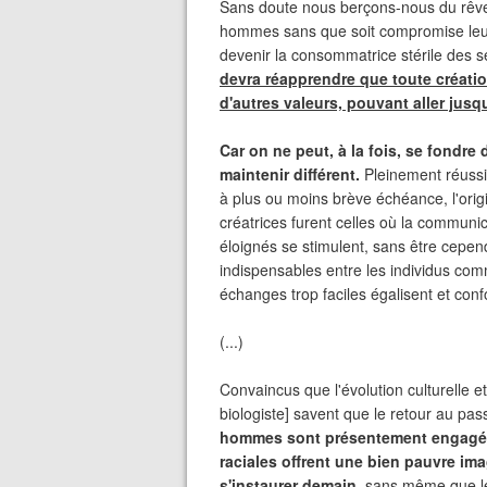
Sans doute nous berçons-nous du rêve qu
hommes sans que soit compromise leur 
devenir la consommatrice stérile des se
devra réapprendre que toute création
d'autres valeurs, pouvant aller jusq
Car on ne peut, à la fois, se fondre d
maintenir différent.
Pleinement réussi
à plus ou moins brève échéance, l'orig
créatrices furent celles où la communi
éloignés se stimulent, sans être cepen
indispensables entre les individus co
échanges trop faciles égalisent et conf
(...)
Convaincus que l'évolution culturelle et
biologiste] savent que le retour au pas
hommes sont présentement engagés 
raciales offrent une bien pauvre im
s'instaurer demain
, sans même que les