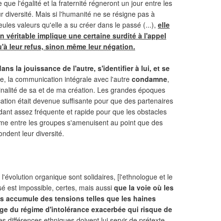
e l'égalité et la fraternité régneront un jour entre les
diversité. Mais si l'humanité ne se résigne pas à
ules valeurs qu'elle a su créer dans le passé (...),
elle
 véritable implique une certaine surdité à l'appel
u'à leur refus, sinon même leur négation.
ans la jouissance de l'autre, s'identifier à lui, et se
e, la communication intégrale avec l'autre
condamne
,
inalité de sa et de ma création. Les grandes époques
cation était devenue suffisante pour que des partenaires
dant assez fréquente et rapide pour que les obstacles
mme entre les groupes s'amenuisent au point que des
ondent leur diversité.
 l'évolution organique sont solidaires, [l'ethnologue et le
sé est impossible, certes, mais aussi
que la voie où les
accumule des tensions telles que les haines
age du régime d'intolérance exacerbée qui risque de
 différences ethniques doivent lui servir de prétexte.