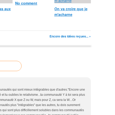
No comment
as aux
On va croire que je
m'acharne
Encore des idées reçues... »
mmunautés qui sont mieux intégrables que d'autres."Encore une
é et tu oublies le relativisme...ta communauté Y à toi sera plus
mmunauté X que Z ou W, mais pour Z, ca sera la W....Or
unautés plus "intégrables" que les autres, tu dois surement
res qui sont plus difficillement solubles dans les communautés