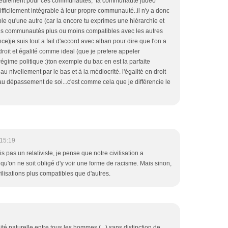
.seulement pour ces communautés, ta communauté judéo
ifficilement intégrable à leur propre communauté..il n'y a donc
e qu'une autre (car la encore tu exprimes une hiérarchie et
 des communautés plus ou moins compatibles avec les autres
nce)je suis tout a fait d'accord avec alban pour dire que l'on a
roit et égalité comme ideal (que je prefere appeler
 régime politique :)ton exemple du bac en est la parfaite
t au nivellement par le bas et à la médiocrité. l'égalité en droit
u dépassement de soi...c'est comme cela que je différencie le
15:19
s pas un relativiste, je pense que notre civilisation a
u'on ne soit obligé d'y voir une forme de racisme. Mais sinon,
ivilisations plus compatibles que d'autres.
té naturelle entre tous les hommes (...) sans distinction de