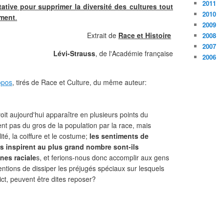
2011
tative pour supprimer la diversité des cultures tout
2010
ement
.
2009
Extrait de
Race et Histoire
2008
2007
Lévi-Strauss
, de l'Académie française
2006
opos
, tirés de Race et Culture, du même auteur:
t aujourd'hui apparaître en plusieurs points du
ent pas du gros de la population par la race, mais
té, la coiffure et le costume;
les sentiments de
les inspirent au plus grand nombre sont-ils
nes raciale
s, et ferions-nous donc accomplir aux gens
entions de dissiper les préjugés spéciaux sur lesquels
ict, peuvent être dites reposer?