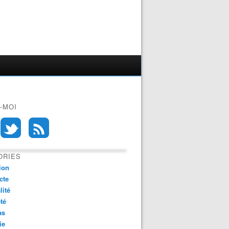
-MOI
ORIES
ion
cte
lité
té
as
ie