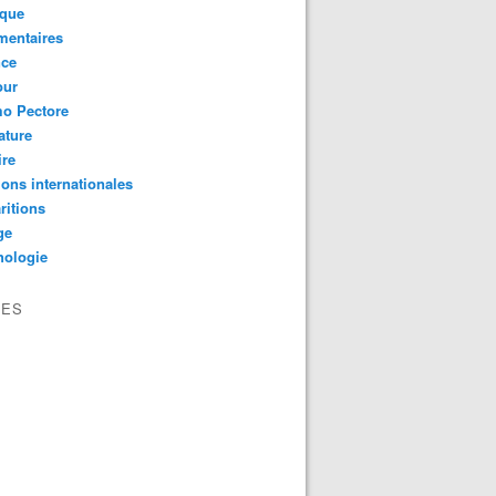
ique
mentaires
nce
ur
mo Pectore
rature
ire
ions internationales
ritions
ge
hologie
VES