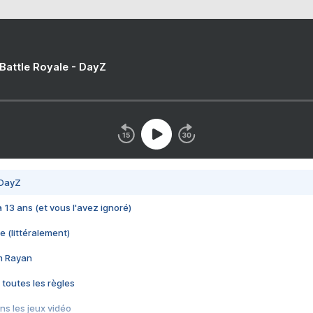
 Battle Royale - DayZ
 DayZ
 a 13 ans (et vous l'avez ignoré)
e (littéralement)
im Rayan
 toutes les règles
s les jeux vidéo