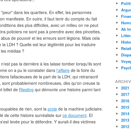
Polit
Argu
 "peur" dans les quartiers. En effet, les personnes
Fina
on manifeste. En outre, il faut tenir du compte du fait
Humo
onditions des plus difficiles, avec un milieu on ne peut
Ab I
ins policiers ne sont pas à prendre avec des pincettes,
Litté
 abus de pouvoir et les erreurs sont légions. Mais cela
Histo
e la LDH ? Quelle est leur légitimité pour les traduire
Relat
 les médias ?
Dispa
Voya
 n'est pas la dernière à les laisse tomber lorsqu'ils sont
Psyc
mme on a pu le constater dans
l'affaire
de la foire du
tions fallacieuses de la part de la LDH, qui retranscrit
ARCHI
ul, sont probablement nombreuses, dès qu'on creuse la
2021
t billet de
Riesling
qui démonte une histoire parmi tant
2017
2016
2015
coupables de rien, sont la
proie
de la machine judiciaire.
2014
 de cette histoire surréaliste sur
ce document
. Et
2013
est levée pour le défendre. Y aurait-il des victimes
2012