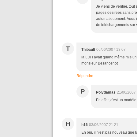
Je viens de vérifier, to
pages désirées sans pro
automatiquement. Vous ê
de téléchargements sur 
T
Thibault
06/06/2007 13:07
la LDH avait quand même mis un 
monsieur Besancenot
Répondre
P
Polydamas
21/06/2007 
En effet, c'est un modèle.
H
h16
03/06/2007 21:21
Eh oui, il n'est pas nouveau que l