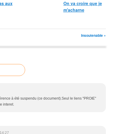
as aux
On va croire que je
m'acharne
Insoutenable »
référence à été suspendu (ce document).Seul le liens "PROIE"
 interet.
14:27