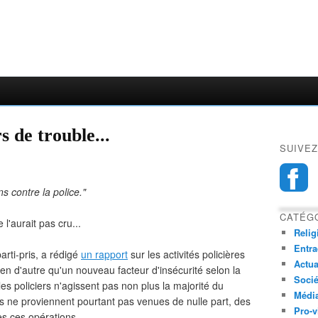
s de trouble...
SUIVEZ
s contre la police."
CATÉG
l'aurait pas cru...
Relig
Entra
arti-pris, a rédigé
un rapport
sur les activités policières
Actua
ien d'autre qu'un nouveau facteur d'insécurité selon la
Socié
les policiers n'agissent pas non plus la majorité du
Médi
s ne proviennent pourtant pas venues de nulle part, des
Pro-v
es ces opérations...