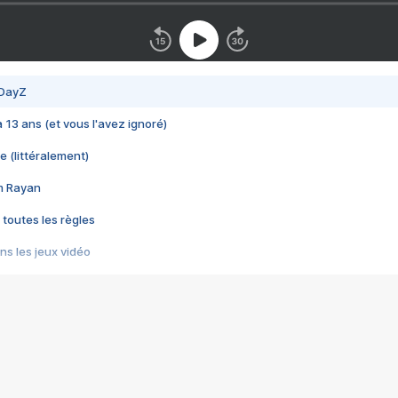
 DayZ
 a 13 ans (et vous l'avez ignoré)
e (littéralement)
im Rayan
 toutes les règles
s les jeux vidéo
us choquant de Rockstar ? - Le scandale BULLY
e plus moche de Steam
du RÊVE tourne au CAUCHEMAR
pendant 8 heures