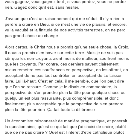
vous gagnez, vous gagnez tout ; si vous perdez, vous ne perdez
rien. Gagez donc qu'il est, sans hésiter.
J'avoue que c'est un raisonnement qui me séduit. Il n'y a rien à
perdre à croire en Dieu, si ce n'est une vie de plaisirs, et encore,
vu la vacuité et la finitude de nos activités terrestres, on ne perd
pas grand-chose au change.
Alors certes, le Christ nous a promis qu'une seule chose, la Croix.
Il nous a promis d'en baver sur cette terre. Mais je ne suis pas
sûr que les non-croyants aient moins de malheur, souffrent moins
que les croyants. Par contre, ces derniers savent clairement
mieux remettre ces souffrances en perspective, en les offrant, en
acceptant de ne pas tout contrôler, en acceptant de Le laisser
faire, Lui là-haut. C'est en cela, il me semble, que l'on peut dire
que l'on se rassure. Comme je le disais en commentaire, la
perspective de s'en prendre plein la tête pour quelque chose ou
quelqu'un est plus rassurante, plus compréhensible, et donc
finalement, plus acceptable que la perspective de s'en prendre
plein la tête pour rien. Ça fait toute la différence.
Un économiste raisonnerait de manière pragmatique, et poserait
la question ainsi, qu'est ce qui fait que j'ai choisi de croire, plutôt
que de ne pas croire ? Quel est l'intérêt d'être catholique plutôt