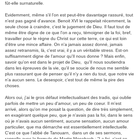
fût-elle surnaturelle.
Evidemment, même s'il l'on est peut-être davantage rassuré, tout
n'est pas gagné d'avance. Benoit XVI le rappelait récemment, la
seule chose à craindre, c'est le jugement de Dieu. Il faut tout de
même être digne de ce que l'on a reçu, témoigner de la foi, bref,
travailler pour le règne du Christ sur cette terre, ce qui est loin
d'être une mince affaire. On n'a jamais assez donné, jamais
assez retransmis, là, c'est vrai, il y a un véritable stress. Est-on
suffisamment digne de l'amour qu'Il nous donne ? Mais enfin,
savoir qu'on est dans le projet de Dieu, qu'Il nous soutiendra
dans les épreuves de la vie, qu'il se soucie de nous me semble
plus rassurant que de penser qu'il n'y a rien du tout, que notre vie
n'a aucun sens. Le desespoir, c'est tout de même la pire des
choses.
Alors oui, j'ai le gros défaut intellectualisant des tradis, qui oublie
parfois de mettre un peu d'amour, un peu de coeur. Il m'est
arrivé, alors qu'on me posait la question, de dire très simplement,
en exagérant quelque peu, que je n'avais pas la foi, dans le sens
où je n'avais aucun sentiment, aucune sensation, aucun amour
particulier, que ma démarche est essentiellement intellectuelle.
C'est ce que l'abbé de Tanouarn, dans un de ses sermons,
rappelle avec la formule de Martin Mosebach : "La foi, c'est ce