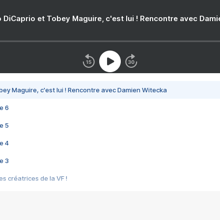
 DiCaprio et Tobey Maguire, c'est lui ! Rencontre avec Dam
bey Maguire, c'est lui ! Rencontre avec Damien Witecka
e 6
e 5
e 4
e 3
s créatrices de la VF !
e 2
e 1