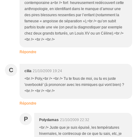
contemporaine a<br /> fort heureusement redécouvert cette
anthropologie, en identifiant dans le manque d’amour une
des pires blessures ressenties par l’enfant (notamment la
fameuse « angoisse de séparation »),<br /> qu’on subit
parfois toute une vie (on peut la diagnostiquer par exemple
chez deux grands torturés, un Louis XV ou un Céline).<br />
<br /> <br /> <br />
Répondre
C
cilia
21/10/2009 19:24
<br /> Poly,<br /> <br /> Tu te fous de moi, ou tu es juste
'overbooké' (à prononcer avec les mimiques qui vont bien) ?
<br /> <br /> <br />
Répondre
P
Polydamas
21/10/2009 22:32
<br /> Juste que je suis épuisé, les températures
hivernales, le contrecoup de ce que tu sais, etc, je