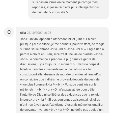
suis pas en forme en ce moment, je corrige mes
réponses, et j'essairai d'être plus intelligent<br />
demain.<br /> <br /> <br />
C
cilia
21/10/2009 16:05
<br /> Un vrai appeau à athées ton billet :)<br /> Eh bien
puisque j’ai été sifflée, je me permets, pour l’instant, de réagir
sur une seule phrase.<br /> <br /> <br /> <br /> « Il n'y a rien à
perdre à croire en Dieu, si ce n'est une vie de plaisirs »<br />
<br /> Je commence à prendre le pli ; dans ce genre de
discussions, il y a toujours un moment où, dans le corps du
billet ou dans les commentaires, on fait allusion à la
consubstantielle absence de morale<br /> des athées et/ou
on considère que l’athéisme provient, découle du désir de
vivre plus librement.<br /> <br /> Puisque cent fois sur le
métier etc…,<br /> <br /> On n'est pas athée pour défier
l'autorité de Dieu ni se libérer des exigences que la religion
impose.<br /> <br /> Si des personnes agissent ainsi, elles
n’ont rien à voir avec l’athéisme. J’oserais même les qualifier
de croyants inversés.<br /> <br /> On ne défie pas quelqu’un,