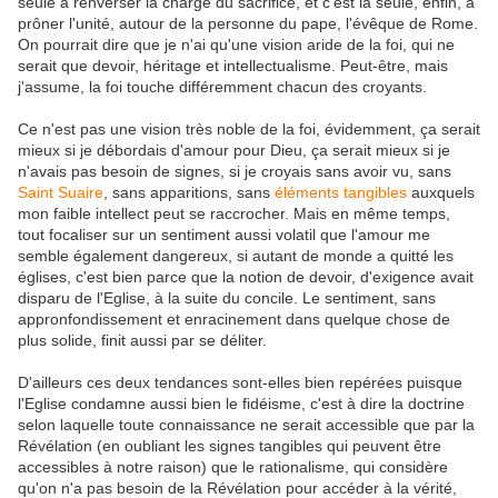
seule à renverser la charge du sacrifice, et c'est la seule, enfin, à
prôner l'unité, autour de la personne du pape, l'évêque de Rome.
On pourrait dire que je n'ai qu'une vision aride de la foi, qui ne
serait que devoir, héritage et intellectualisme. Peut-être, mais
j'assume, la foi touche différemment chacun des croyants.
Ce n'est pas une vision très noble de la foi, évidemment, ça serait
mieux si je débordais d'amour pour Dieu, ça serait mieux si je
n'avais pas besoin de signes, si je croyais sans avoir vu, sans
Saint Suaire
, sans apparitions, sans
éléments tangibles
auxquels
mon faible intellect peut se raccrocher. Mais en même temps,
tout focaliser sur un sentiment aussi volatil que l'amour me
semble également dangereux, si autant de monde a quitté les
églises, c'est bien parce que la notion de devoir, d'exigence avait
disparu de l'Eglise, à la suite du concile. Le sentiment, sans
appronfondissement et enracinement dans quelque chose de
plus solide, finit aussi par se déliter.
D'ailleurs ces deux tendances sont-elles bien repérées puisque
l'Eglise condamne aussi bien le fidéisme, c'est à dire la doctrine
selon laquelle toute connaissance ne serait accessible que par la
Révélation (en oubliant les signes tangibles qui peuvent être
accessibles à notre raison) que le rationalisme, qui considère
qu'on n'a pas besoin de la Révélation pour accéder à la vérité,