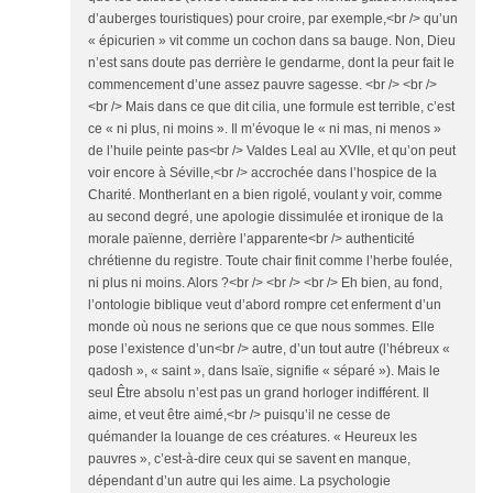
d’auberges touristiques) pour croire, par exemple,<br /> qu’un
« épicurien » vit comme un cochon dans sa bauge. Non, Dieu
n’est sans doute pas derrière le gendarme, dont la peur fait le
commencement d’une assez pauvre sagesse. <br /> <br />
<br /> Mais dans ce que dit cilia, une formule est terrible, c’est
ce « ni plus, ni moins ». Il m’évoque le « ni mas, ni menos »
de l’huile peinte pas<br /> Valdes Leal au XVIIe, et qu’on peut
voir encore à Séville,<br /> accrochée dans l’hospice de la
Charité. Montherlant en a bien rigolé, voulant y voir, comme
au second degré, une apologie dissimulée et ironique de la
morale païenne, derrière l’apparente<br /> authenticité
chrétienne du registre. Toute chair finit comme l’herbe foulée,
ni plus ni moins. Alors ?<br /> <br /> <br /> Eh bien, au fond,
l’ontologie biblique veut d’abord rompre cet enferment d’un
monde où nous ne serions que ce que nous sommes. Elle
pose l’existence d’un<br /> autre, d’un tout autre (l’hébreux «
qadosh », « saint », dans Isaïe, signifie « séparé »). Mais le
seul Être absolu n’est pas un grand horloger indifférent. Il
aime, et veut être aimé,<br /> puisqu’il ne cesse de
quémander la louange de ces créatures. « Heureux les
pauvres », c’est-à-dire ceux qui se savent en manque,
dépendant d’un autre qui les aime. La psychologie