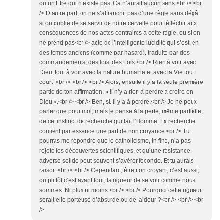
ou un Etre qui n’existe pas. Ca n’aurait aucun sens.<br /> <br
/> D’autre part, on ne s’affranchit pas d’une règle sans dégât
si on oublie de se servir de notre cervelle pour réfléchir aux
conséquences de nos actes contraires à cette règle, ou si on
ne prend pas<br /> acte de l’intelligente lucidité qui s’est, en
des temps anciens (comme par hasard), traduite par des
commandements, des lois, des Fois.<br /> Rien à voir avec
Dieu, tout à voir avec la nature humaine et avec la Vie tout
court !<br /> <br /> <br /> Alors, ensuite il y a la seule première
partie de ton affirmation: « Il n’y a rien à perdre à croire en
Dieu ».<br /> <br /> Ben, si. Il y a à perdre.<br /> Je ne peux
parler que pour moi, mais je pense à la perte, même partielle,
de cet instinct de recherche qui fait l’Homme. La recherche
contient par essence une part de non croyance.<br /> Tu
pourras me répondre que le catholicisme, in fine, n’a pas
rejeté les découvertes scientifiques, et qu’une résistance
adverse solide peut souvent s’avérer féconde. Et tu aurais
raison.<br /> <br /> Cependant, être non croyant, c’est aussi,
ou plutôt c’est avant tout, la rigueur de se voir comme nous
sommes. Ni plus ni moins.<br /> <br /> Pourquoi cette rigueur
serait-elle porteuse d’absurde ou de laideur ?<br /> <br /> <br
/>