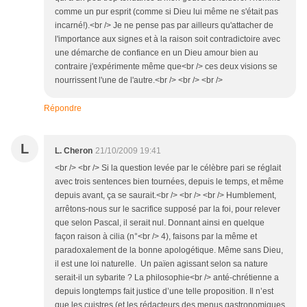
comme un pur esprit (comme si Dieu lui même ne s'était pas
incarné!).<br /> Je ne pense pas par ailleurs qu'attacher de
l'importance aux signes et à la raison soit contradictoire avec
une démarche de confiance en un Dieu amour bien au
contraire j'expérimente même que<br /> ces deux visions se
nourrissent l'une de l'autre.<br /> <br /> <br />
Répondre
L
L. Cheron
21/10/2009 19:41
<br /> <br /> Si la question levée par le célèbre pari se réglait
avec trois sentences bien tournées, depuis le temps, et même
depuis avant, ça se saurait.<br /> <br /> <br /> Humblement,
arrêtons-nous sur le sacrifice supposé par la foi, pour relever
que selon Pascal, il serait nul. Donnant ainsi en quelque
façon raison à cilia (n°<br /> 4), faisons par la même et
paradoxalement de la bonne apologétique. Même sans Dieu,
il est une loi naturelle. Un païen agissant selon sa nature
serait-il un sybarite ? La philosophie<br /> anté-chrétienne a
depuis longtemps fait justice d’une telle proposition. Il n’est
que les cuistres (et les rédacteurs des menus gastronomiques