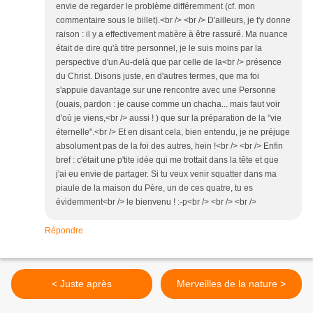
envie de regarder le problème différemment (cf. mon
commentaire sous le billet).<br /> <br /> D'ailleurs, je t'y donne
raison : il y a effectivement matière à être rassuré. Ma nuance
était de dire qu'à titre personnel, je le suis moins par la
perspective d'un Au-delà que par celle de la<br /> présence
du Christ. Disons juste, en d'autres termes, que ma foi
s'appuie davantage sur une rencontre avec une Personne
(ouais, pardon : je cause comme un chacha... mais faut voir
d'où je viens,<br /> aussi ! ) que sur la préparation de la "vie
éternelle".<br /> Et en disant cela, bien entendu, je ne préjuge
absolument pas de la foi des autres, hein !<br /> <br /> Enfin
bref : c'était une p'tite idée qui me trottait dans la tête et que
j'ai eu envie de partager. Si tu veux venir squatter dans ma
piaule de la maison du Père, un de ces quatre, tu es
évidemment<br /> le bienvenu ! :-p<br /> <br /> <br />
Répondre
< Juste après
Merveilles de la nature >